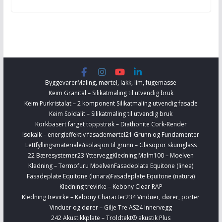
Byggevarer
Maling, mørtel, lakk, lim, fugemasse
Keim Granital – Silikatmaling til utvendig bruk
Keim Purkristalat – 2 komponent Silikatmaling utvendig fasade
Keim Soldalit – Silikatmaling til utvendig bruk
Korkbasert farget toppstrøk – Diathonite Cork-Render
Isokalk – energieffektiv fasademørtel
21 Grunn og Fundamenter
Lettfyllingsmateriale/isolasjon til grunn – Glasopor skumglass
22 Bæresystemer
23 Yttervegg
Kledning Malm100 – Moelven
Kledning – Termofuru Moelven
Fasadeplate Equitone (linea)
Fasadeplate Equitone (lunara)
Fasadeplate Equitone (natura)
Kledning trevirke – Kebony Clear RAP
Kledning trevirke – Kebony Character
234 Vinduer, dører, porter
Vinduer og dører – Gilje Tre AS
24 Innervegg
242 Akustikkplate – Troldtekt® akustik Plus