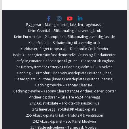
Byggevarer
Maling, mørtel, lakk, lim, fugemasse
Keim Granital – Silikatmaling til utvendig bruk
Keim Purkristalat – 2 komponent Silikatmaling utvendig fasade
Keim Soldalit – Silikatmaling til utvendig bruk
Korkbasert farget toppstrøk – Diathonite Cork-Render
Isokalk – energieffektiv fasademørtel
21 Grunn og Fundamenter
Lettfyllingsmateriale/isolasjon til grunn – Glasopor skumglass
22 Bæresystemer
23 Yttervegg
Kledning Malm100 – Moelven
Kledning – Termofuru Moelven
Fasadeplate Equitone (linea)
Fasadeplate Equitone (lunara)
Fasadeplate Equitone (natura)
Kledning trevirke – Kebony Clear RAP
Kledning trevirke – Kebony Character
234 Vinduer, dører, porter
Vinduer og dører – Gilje Tre AS
24 Innervegg
242 Akustikkplate – Troldtekt® akustik Plus
242 Innervegg Troldtekt® Akustikkplate
255 Akustikkplate til tak – Troldtekt® ventilation
242 Akustikkpanel – Eco Panel Moelven
254 Badegulvbelegg – Termoask Moelven