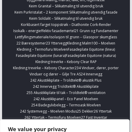
Keim Granital – Silikatmaling til utvendig bruk
Keim Purkristalat – 2 komponent Silikatmaling utvendig fasade
Keim Soldalit – Silikatmaling til utvendig bruk
Korkbasert farget toppstrøk – Diathonite Cork-Render
Isokalk – energieffektiv fasademørtel
21 Grunn og Fundamenter
Lettfyllingsmateriale/isolasjon til grunn – Glasopor skumglass
22 Bæresystemer
23 Yttervegg
Kledning Malm100 – Moelven
Kledning – Termofuru Moelven
Fasadeplate Equitone (linea)
Fasadeplate Equitone (lunara)
Fasadeplate Equitone (natura)
Kledning trevirke – Kebony Clear RAP
Kledning trevirke – Kebony Character
234 Vinduer, dører, porter
Vinduer og dører – Gilje Tre AS
24 Innervegg
242 Akustikkplate – Troldtekt® akustik Plus
242 Innervegg Troldtekt® Akustikkplate
255 Akustikkplate til tak – Troldtekt® ventilation
242 Akustikkpanel – Eco Panel Moelven
254 Badegulvbelegg – Termoask Moelven
242 Systemvegg – Moelven Modus
25 Dekker
26 Yttertak
262 Yttertak – Termofuru Moelven
27 Fast Inventar
278 Kjøkkenskap – Sigdal
Finn Interiørvarer
Telefonbokser – Framery
We value your privacy
254 Gulvbelegg Forbo Marmoleum Banevare
Finn VVS