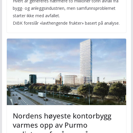
Hvert år genereres nærmere to millioner tonn avfall fra
bygg- og anleggsindustrien, men samfunnsproblemet
starter ikke med avfallet.
DiBK foreslår «lavthengende frukter» basert på analyse.
Nordens høyeste kontorbygg
varmes opp av Purmo