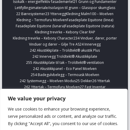
Isokalk – energieffektiv fasademørtel
21 Grunn og Fundamenter
Lettfyllingsmateriale/isolasjon til grunn – Glasopor skumglass
22 Bæresystemer
23 Yttervegg
Kledning Malm100 – Moelven
Kledning – Termofuru Moelven
Fasadeplate Equitone (linea)
Fasadeplate Equitone (lunara)
Fasadeplate Equitone (natura)
Kledning trevirke – Kebony Clear RAP
Kledning trevirke – Kebony Character
234 Vinduer, dører, porter
Vinduer og dører – Gilje Tre AS
24 Innervegg
242 Akustikkplate – Troldtekt® akustik Plus
242 Innervegg Troldtekt® Akustikkplate
255 Akustikkplate til tak – Troldtekt® ventilation
242 Akustikkpanel – Eco Panel Moelven
254 Badegulvbelegg – Termoask Moelven
242 Systemvegg – Moelven Modus
25 Dekker
26 Yttertak
262 Yttertak – Termofuru Moelven
27 Fast Inventar
278 Kjøkkenskap – Sigdal
Finn Interiørvarer
Telefonbokser – Framery
We value your privacy
254 Gulvbelegg Forbo Marmoleum Banevare
Finn VVS
Alupex 16-63 mm – Viega Smartpress
We use cookies to enhance your browsing experience,
Silisium bronse og prefittings – Viega
serve personalized ads or content, and analyze our traffic.
Komplett rustfritt stålrørsystem til drikkevannsintallasjoner – 1.4401
By clicking "Accept All", you consent to our use of cookies.
Viega
Komplett rustfritt stålrørsystem uten nikkel til drikkevannsinstallasjoner