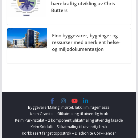
bærekraftig utvikling av Chris
Butters
Finn byggevarer, bygninger og
ressurser med anerkjent helse-
og miljødokumentasjon
Byggevarer
Maling, mørtel, lakk, lim, fugemasse
Keim Granital – Silikatmaling til utvendig bruk
Keim Purkristalat – 2 komponent Silikatmaling utvendig fasade
Keim Soldalit – Silikatmaling til utvendig bruk
Korkbasert farget toppstrøk – Diathonite Cork-Render