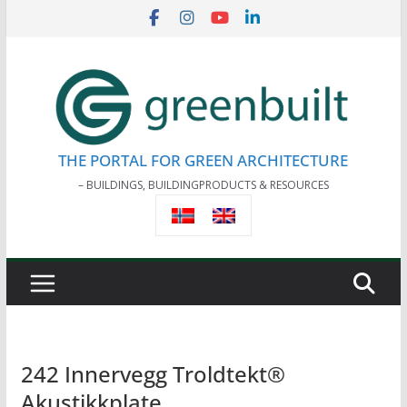
Skip
to
content
THE PORTAL FOR GREEN ARCHITECTURE
– BUILDINGS, BUILDINGPRODUCTS & RESOURCES
242 Innervegg Troldtekt®
Akustikkplate