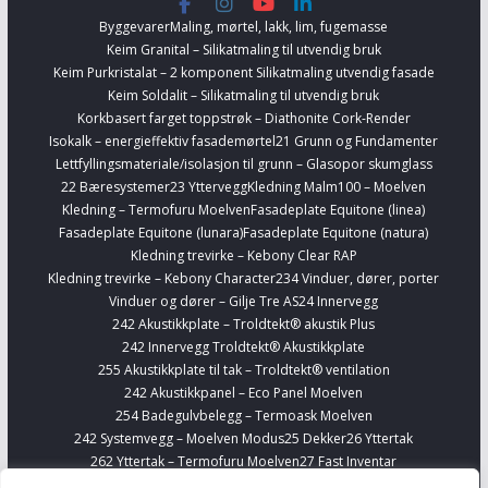
Byggevarer
Maling, mørtel, lakk, lim, fugemasse
Keim Granital – Silikatmaling til utvendig bruk
Keim Purkristalat – 2 komponent Silikatmaling utvendig fasade
Keim Soldalit – Silikatmaling til utvendig bruk
Korkbasert farget toppstrøk – Diathonite Cork-Render
Isokalk – energieffektiv fasademørtel
21 Grunn og Fundamenter
Lettfyllingsmateriale/isolasjon til grunn – Glasopor skumglass
22 Bæresystemer
23 Yttervegg
Kledning Malm100 – Moelven
Kledning – Termofuru Moelven
Fasadeplate Equitone (linea)
Fasadeplate Equitone (lunara)
Fasadeplate Equitone (natura)
Kledning trevirke – Kebony Clear RAP
Kledning trevirke – Kebony Character
234 Vinduer, dører, porter
Vinduer og dører – Gilje Tre AS
24 Innervegg
242 Akustikkplate – Troldtekt® akustik Plus
242 Innervegg Troldtekt® Akustikkplate
255 Akustikkplate til tak – Troldtekt® ventilation
242 Akustikkpanel – Eco Panel Moelven
254 Badegulvbelegg – Termoask Moelven
242 Systemvegg – Moelven Modus
25 Dekker
26 Yttertak
262 Yttertak – Termofuru Moelven
27 Fast Inventar
278 Kjøkkenskap – Sigdal
Finn Interiørvarer
Telefonbokser – Framery