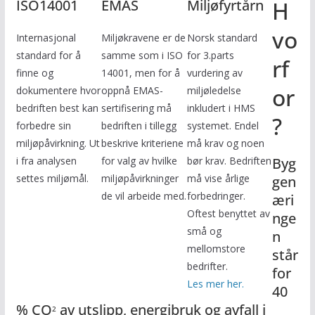
ISO14001
EMAS
Miljøfyrtårn
H
vo
Internasjonal
Miljøkravene er de
Norsk standard
standard for å
samme som i ISO
for 3.parts
rf
finne og
14001, men for å
vurdering av
or
dokumentere hvor
oppnå EMAS-
miljøledelse
bedriften best kan
sertifisering må
inkludert i HMS
?
forbedre sin
bedriften i tillegg
systemet. Endel
miljøpåvirkning. Ut
beskrive kriteriene
må krav og noen
i fra analysen
for valg av hvilke
bør krav. Bedriften
Byg
settes miljømål.
miljøpåvirkninger
må vise årlige
gen
de vil arbeide med.
forbedringer.
æri
Oftest benyttet av
nge
små og
n
mellomstore
står
bedrifter.
for
Les mer her.
40
% CO
av utslipp, energibruk og avfall i
2