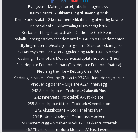
Byggevarer
Maling, mørtel, lakk, lim, fugemasse
Keim Granital – Silikatmaling til utvendig bruk
Keim Purkristalat – 2 komponent Silikatmaling utvendig fasade
Keim Soldalit – Silikatmaling til utvendig bruk
Korkbasert farget toppstrøk – Diathonite Cork-Render
Isokalk – energieffektiv fasademørtel
21 Grunn og Fundamenter
Lettfyllingsmateriale/isolasjon til grunn – Glasopor skumglass
22 Bæresystemer
23 Yttervegg
Kledning Malm100 – Moelven
Kledning – Termofuru Moelven
Fasadeplate Equitone (linea)
Fasadeplate Equitone (lunara)
Fasadeplate Equitone (natura)
Kledning trevirke – Kebony Clear RAP
Kledning trevirke – Kebony Character
234 Vinduer, dører, porter
Vinduer og dører – Gilje Tre AS
24 Innervegg
242 Akustikkplate – Troldtekt® akustik Plus
242 Innervegg Troldtekt® Akustikkplate
255 Akustikkplate til tak – Troldtekt® ventilation
242 Akustikkpanel – Eco Panel Moelven
254 Badegulvbelegg – Termoask Moelven
242 Systemvegg – Moelven Modus
25 Dekker
26 Yttertak
262 Yttertak – Termofuru Moelven
27 Fast Inventar
278 Kjøkkenskap – Sigdal
Finn Interiørvarer
Telefonbokser – Framery