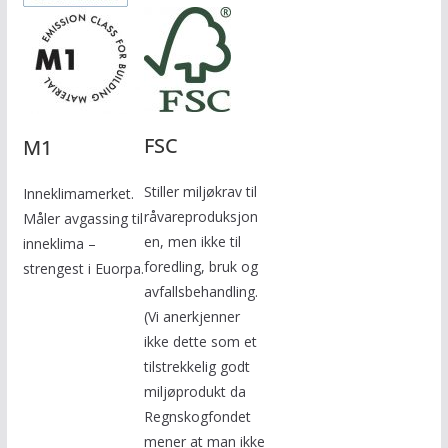
FSC
M1
Stiller miljøkrav til
Inneklimamerket.
råvareproduksjon
Måler avgassing til
en, men ikke til
inneklima –
foredling, bruk og
strengest i Euorpa.
avfallsbehandling.
(Vi anerkjenner
ikke dette som et
tilstrekkelig godt
miljøprodukt da
Regnskogfondet
mener at man ikke