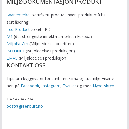
MILJØDOKUMENTASJON PRODUKT
Svanemerket
sertifisert produkt (hvert produkt må ha
sertifisering).
Eco-Product
tolket EPD
M1
(det strengeste inneklimamerket i Europa)
Miljøfyrtårn
(Miljøledelse i bedriften)
ISO14001
(Miljøledelse i produksjon)
EMAS
(Miljøledelse i produksjon)
KONTAKT OSS
Tips om byggevarer for sunt inneklima og utemiljø viser vi
her, på
Facebook
,
Instagram
,
Twitter
og med
Nyhetsbrev.
+47 47847774
post@greenbuilt.no