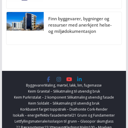
Finn byggevarer, bygninger og
ressurser med anerkjent helse-
og miljødokumentasjon
Byggevarer
Maling, mørtel, lakk, lim, fugemasse
Keim Granital – Silikatmaling til utvendig bruk
Keim Purkristalat – 2 komponent Silikatmaling utvendig fasade
Keim Soldalit – Silikatmaling til utvendig bruk
Korkbasert farget toppstrøk – Diathonite Cork-Render
Isokalk – energieffektiv fasademørtel
21 Grunn og Fundamenter
Lettfyllingsmateriale/isolasjon til grunn – Glasopor skumglass
22 Bæresystemer
23 Yttervegg
Kledning Malm100 – Moelven