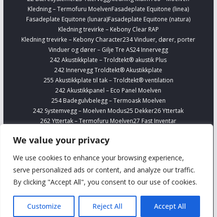
Kledning – Termofuru Moelven
Fasadeplate Equitone (linea)
Fasadeplate Equitone (lunara)
Fasadeplate Equitone (natura)
Kledning trevirke – Kebony Clear RAP
Kledning trevirke – Kebony Character
234 Vinduer, dører, porter
Vinduer og dører – Gilje Tre AS
24 Innervegg
242 Akustikkplate – Troldtekt® akustik Plus
242 Innervegg Troldtekt® Akustikkplate
255 Akustikkplate til tak – Troldtekt® ventilation
242 Akustikkpanel – Eco Panel Moelven
254 Badegulvbelegg – Termoask Moelven
242 Systemvegg – Moelven Modus
25 Dekker
26 Yttertak
262 Yttertak – Termofuru Moelven
27 Fast Inventar
278 Kjøkkenskap – Sigdal
Finn Interiørvarer
Telefonbokser – Framery
We value your privacy
254 Gulvbelegg Forbo Marmoleum Banevare
Finn VVS
Alupex 16-63 mm – Viega Smartpress
We use cookies to enhance your browsing experience,
Silisium bronse og prefittings – Viega
serve personalized ads or content, and analyze our traffic.
Komplett rustfritt stålrørsystem til drikkevannsintallasjoner – 1.4401
By clicking "Accept All", you consent to our use of cookies.
Viega
Komplett rustfritt stålrørsystem uten nikkel til drikkevannsinstallasjoner
– 1.4521 Viega
Customize
Reject All
Accept All
Om oss
Advertise