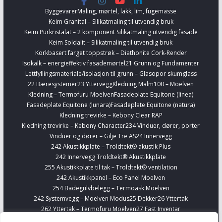
Byggevarer
Maling, mørtel, lakk, lim, fugemasse
Keim Granital – Silikatmaling til utvendig bruk
Keim Purkristalat – 2 komponent Silikatmaling utvendig fasade
Keim Soldalit – Silikatmaling til utvendig bruk
Korkbasert farget toppstrøk – Diathonite Cork-Render
Isokalk – energieffektiv fasademørtel
21 Grunn og Fundamenter
Lettfyllingsmateriale/isolasjon til grunn – Glasopor skumglass
22 Bæresystemer
23 Yttervegg
Kledning Malm100 – Moelven
Kledning – Termofuru Moelven
Fasadeplate Equitone (linea)
Fasadeplate Equitone (lunara)
Fasadeplate Equitone (natura)
Kledning trevirke – Kebony Clear RAP
Kledning trevirke – Kebony Character
234 Vinduer, dører, porter
Vinduer og dører – Gilje Tre AS
24 Innervegg
242 Akustikkplate – Troldtekt® akustik Plus
242 Innervegg Troldtekt® Akustikkplate
255 Akustikkplate til tak – Troldtekt® ventilation
242 Akustikkpanel – Eco Panel Moelven
254 Badegulvbelegg – Termoask Moelven
242 Systemvegg – Moelven Modus
25 Dekker
26 Yttertak
262 Yttertak – Termofuru Moelven
27 Fast Inventar
278 Kjøkkenskap – Sigdal
Finn Interiørvarer
Telefonbokser – Framery