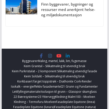
Finn byggevarer, bygninger og
ressurser med anerkjent helse-
og miljødokumentasjon
Byggevarer
Maling, mørtel, lakk, lim, fugemasse
Keim Granital – Silikatmaling til utvendig bruk
Keim Purkristalat – 2 komponent Silikatmaling utvendig fasade
Keim Soldalit – Silikatmaling til utvendig bruk
Korkbasert farget toppstrøk – Diathonite Cork-Render
Isokalk – energieffektiv fasademørtel
21 Grunn og Fundamenter
Lettfyllingsmateriale/isolasjon til grunn – Glasopor skumglass
22 Bæresystemer
23 Yttervegg
Kledning Malm100 – Moelven
Kledning – Termofuru Moelven
Fasadeplate Equitone (linea)
Fasadeplate Equitone (lunara)
Fasadeplate Equitone (natura)