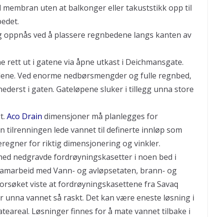
embran uten at balkonger eller takuststikk opp til
bedet.
ng oppnås ved å plassere regnbedene langs kanten av
 rett ut i gatene via åpne utkast i Deichmansgate.
edene. Ved enorme nedbørsmengder og fulle regnbed,
nederst i gaten. Gateløpene sluker i tillegg unna store
t.
Aco Drain
dimensjoner må planlegges for
kan tilrenningen lede vannet til definerte innløp som
regner for riktig dimensjonering og vinkler.
ed nedgravde fordrøyningskasetter i noen bed i
 samarbeid med Vann- og avløpsetaten, brann- og
orsøket viste at fordrøyningskasettene fra Savaq
ar unna vannet så raskt. Det kan være eneste løsning i
lateareal. Løsninger finnes for å mate vannet tilbake i