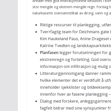
Arealer med god infiltrasjonsevne besluttes i ko
stor mengde og ekstrem mengde regn. Forslag til 
naturbaserte overvannstiltak av dir.ing. vann og
Riktige ressurser til planlegging, utf
Tverrfaglig team for Deichmans gate b
Kim Haukeland Paus, Anine Drageset 
Katrine Tvedten og landskapsarkitekt
Planfasen
legger forutsetningen for 
ekstremregn og fortetting. God overv
informasjon om infiltrasjon og mulig 
Litteraturgjennomgang danner rammene
hvilke elementer det er verdifullt å u
inneholder sjekklister og bildeeksemple
innenfor hver av fasene planlegging – d
Dialog med forskere, anleggsgartner
fagfelt bidrar med sine synspunkter fra