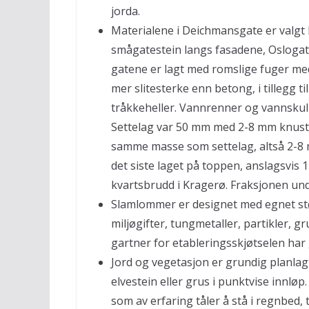
jorda.
Materialene i Deichmansgate er valgt 
smågatestein langs fasadene, Oslogates
gatene er lagt med romslige fuger med
mer slitesterke enn betong, i tillegg 
tråkkeheller. Vannrenner og vannskulpt
Settelag var 50 mm med 2-8 mm knuste
samme masse som settelag, altså 2-8 m
det siste laget på toppen, anslagsvis 
kvartsbrudd i Kragerø. Fraksjonen un
Slamlommer er designet med egnet stø
miljøgifter, tungmetaller, partikler, gr
gartner for etableringsskjøtselen har
Jord og vegetasjon er grundig planlag
elvestein eller grus i punktvise innløp
som av erfaring tåler å stå i regnbed,