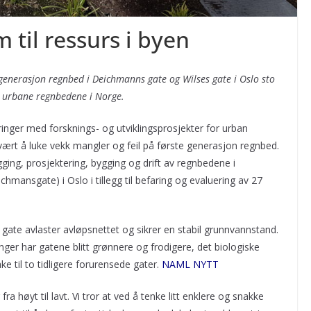
 til ressurs i byen
e generasjon regnbed i Deichmanns gate og Wilses gate i Oslo sto
te urbane regnbedene i Norge.
inger med forsknings- og utviklingsprosjekter for urban
ært å luke vekk mangler og feil på første generasjon regnbed.
gging, prosjektering, bygging og drift av regnbedene i
hmansgate) i Oslo i tillegg til befaring og evaluering av 27
ate avlaster avløpsnettet og sikrer en stabil grunnvannstand.
inger har gatene blitt grønnere og frodigere, det biologiske
e til to tidligere forurensede gater.
NAML NYTT
a høyt til lavt. Vi tror at ved å tenke litt enklere og snakke