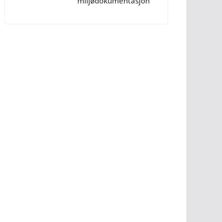
miljødokumentasjon