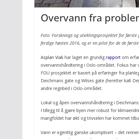
Overvann fra problem
Foto: Forsknings og utviklingsprosjektet for først
ferdige høsten 2016, og er en pilot for de de førs
Asplan Viak
har laget en grundig
rapport
om erfar
overvannshåndtering i Oslo-området. Fokus har v
FOU prosjektet er basert på erfaringer fra planle
Deichmans gate og Wilses gate (heretter kalt Deic
andre regnbed i Oslo-området.
Lokal og åpen overvannshåndtering i Deichmans g
I tillegg til å gjøre byen mer robust for klimaendr
mangfoldet har økt og trivselen har kommet tilbak
Vann er egentlig ganske ukomplisert – det renner fr