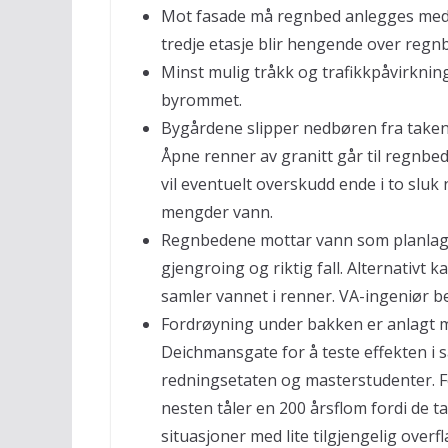
Mot fasade må regnbed anlegges med m
tredje etasje blir hengende over regn
Minst mulig tråkk og trafikkpåvirkni
byrommet.
Bygårdene slipper nedbøren fra takene
Åpne renner av granitt går til regnb
vil eventuelt overskudd ende i to sluk 
mengder vann.
Regnbedene mottar vann som planlag
gjengroing og riktig fall. Alternativt 
samler vannet i renner. VA-ingeniør be
Fordrøyning under bakken er anlagt m
Deichmansgate for å teste effekten i
redningsetaten og masterstudenter. F
nesten tåler en 200 årsflom fordi de t
situasjoner med lite tilgjengelig overf