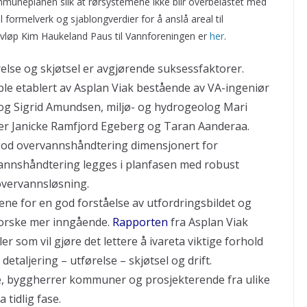
mmuneplanen slik at rørsystemene ikke blir overbelastet med
formelverk og sjablongverdier for å anslå areal til
 avløp Kim Haukeland Paus til Vannforeningen er
her
.
ørelse og skjøtsel er avgjørende suksessfaktorer.
le etablert av Asplan Viak bestående av VA-ingeniør
og Sigrid Amundsen, miljø- og hydrogeolog Mari
er Janicke Ramfjord Egeberg og Taran Aanderaa.
god overvannshåndtering dimensjonert for
annshåndtering legges i planfasen med robust
overvannsløsning.
 for en god forståelse av utfordringsbildet og
tforske mer inngående.
Rapporten
fra Asplan Viak
r som vil gjøre det lettere å ivareta viktige forhold
etaljering – utførelse – skjøtsel og drift.
e, byggherrer kommuner og prosjekterende fra ulike
 tidlig fase.