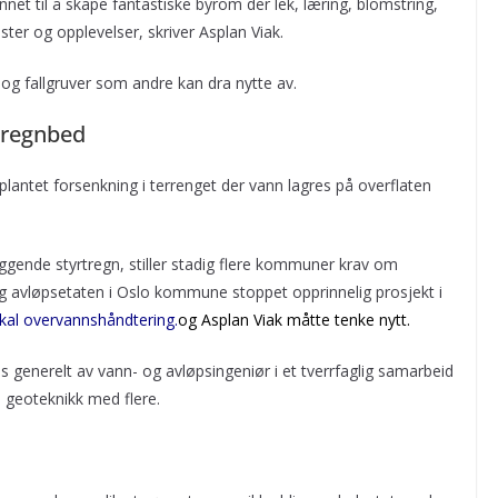
et til å skape fantastiske byrom der lek, læring, blomstring,
ster og opplevelser, skriver Asplan Viak.
r og fallgruver som andre kan dra nytte av.
 regnbed
lantet forsenkning i terrenget der vann lagres på overflaten
eggende styrtregn, stiller stadig flere kommuner krav om
og avløpsetaten i Oslo kommune stoppet opprinnelig prosjekt i
lokal overvannshåndtering
.
og Asplan Viak måtte tenke nytt.
 generelt av vann- og avløpsingeniør i et tverrfaglig samarbeid
 geoteknikk med flere.