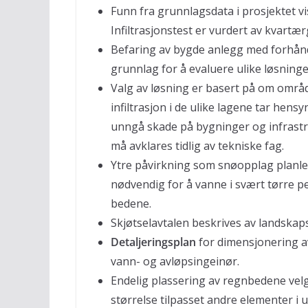
Funn fra grunnlagsdata i prosjektet vi
Infiltrasjonstest er vurdert av kvartæ
Befaring av bygde anlegg med forhånd
grunnlag for å evaluere ulike løsninge
Valg av løsning er basert på om område
infiltrasjon i de ulike lagene tar hensy
unngå skade på bygninger og infrastr
må avklares tidlig av tekniske fag.
Ytre påvirkning som snøopplag planle
nødvendig for å vanne i svært tørre p
bedene.
Skjøtselavtalen beskrives av landskap
Detaljeringsplan
for dimensjonering av
vann- og avløpsingeinør.
Endelig plassering av regnbedene velg
størrelse tilpasset andre elementer i