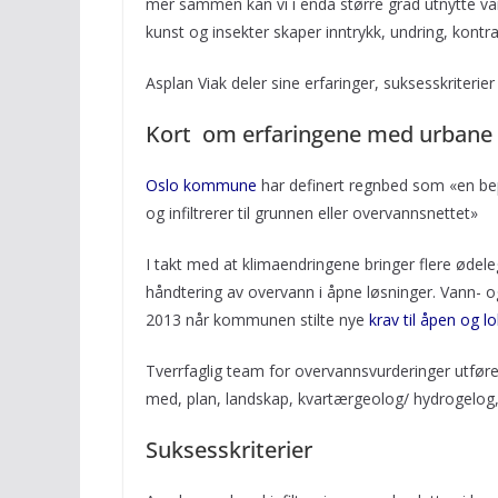
mer sammen kan vi i enda større grad utnytte vann
kunst og insekter skaper inntrykk, undring, kontra
Asplan Viak deler sine erfaringer, suksesskriterie
Kort om erfaringene med urbane
Oslo kommune
har definert regnbed som «en bep
og infiltrerer til grunnen eller overvannsnettet»
I takt med at klimaendringene bringer flere ødel
håndtering av overvann i åpne løsninger. Vann- 
2013 når kommunen stilte nye
krav til åpen og 
Tverrfaglig team for overvannsvurderinger utføres
med, plan, landskap, kvartærgeolog/ hydrogelog,
Suksesskriterier