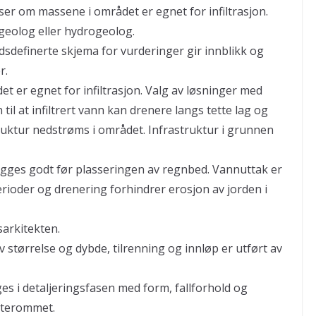
ser om massene i området er egnet for infiltrasjon.
rgeolog eller hydrogeolog.
sdefinerte skjema for vurderinger gir innblikk og
r.
t er egnet for infiltrasjon. Valg av løsninger med
n til at infiltrert vann kan drenere langs tette lag og
uktur nedstrøms i området. Infrastruktur i grunnen
gges godt før plasseringen av regnbed. Vannuttak er
erioder og drenering forhindrer erosjon av jorden i
sarkitekten.
 størrelse og dybde, tilrenning og innløp er utført av
es i detaljeringsfasen med form, fallforhold og
 uterommet.