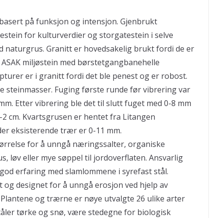
basert på funksjon og intensjon. Gjenbrukt
tein for kulturverdier og storgatestein i selve
 naturgrus. Granitt er hovedsakelig brukt fordi de er
til ASAK miljøstein med børstetgangbanehelle
urer er i granitt fordi det ble penest og er robost.
 steinmasser. Fuging første runde før vibrering var
m. Etter vibrering ble det til slutt fuget med 0-8 mm
1-2 cm. Kvartsgrusen er hentet fra Litangen
der eksisterende trær er 0-11 mm.
rrelse for å unngå næringssalter, organiske
us, løv eller mye søppel til jordoverflaten. Ansvarlig
 god erfaring med slamlommene i syrefast stål.
t og designet for å unngå erosjon ved hjelp av
. Plantene og trærne er nøye utvalgte 26 ulike arter
 tåler tørke og snø, være stedegne for biologisk