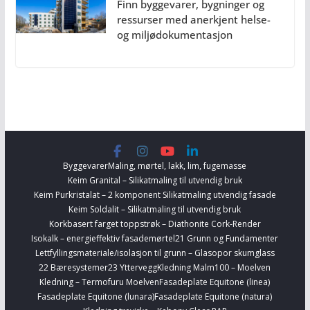
Finn byggevarer, bygninger og
ressurser med anerkjent helse-
og miljødokumentasjon
Byggevarer
Maling, mørtel, lakk, lim, fugemasse
Keim Granital – Silikatmaling til utvendig bruk
Keim Purkristalat – 2 komponent Silikatmaling utvendig fasade
Keim Soldalit – Silikatmaling til utvendig bruk
Korkbasert farget toppstrøk – Diathonite Cork-Render
Isokalk – energieffektiv fasademørtel
21 Grunn og Fundamenter
Lettfyllingsmateriale/isolasjon til grunn – Glasopor skumglass
22 Bæresystemer
23 Yttervegg
Kledning Malm100 – Moelven
Kledning – Termofuru Moelven
Fasadeplate Equitone (linea)
Fasadeplate Equitone (lunara)
Fasadeplate Equitone (natura)