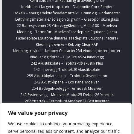
Keim Soldalit – Silikatmaling til utvendig bruk
Korkbasert farget toppstrøk – Diathonite Cork-Render
Isokalk – energieffektiv fasademørtel
21 Grunn og Fundamenter
Lettfyllingsmateriale/isolasjon til grunn – Glasopor skumglass
22 Bæresystemer
23 Yttervegg
Kledning Malm100 – Moelven
Kledning – Termofuru Moelven
Fasadeplate Equitone (linea)
Fasadeplate Equitone (lunara)
Fasadeplate Equitone (natura)
Kledning trevirke – Kebony Clear RAP
Kledning trevirke – Kebony Character
234 Vinduer, dører, porter
Vinduer og dører – Gilje Tre AS
24 Innervegg
242 Akustikkplate – Troldtekt® akustik Plus
242 Innervegg Troldtekt® Akustikkplate
255 Akustikkplate til tak – Troldtekt® ventilation
242 Akustikkpanel – Eco Panel Moelven
254 Badegulvbelegg – Termoask Moelven
242 Systemvegg – Moelven Modus
25 Dekker
26 Yttertak
262 Yttertak – Termofuru Moelven
27 Fast Inventar
278 Kjøkkenskap – Sigdal
Finn Interiørvarer
Telefonbokser – Framery
We value your privacy
254 Gulvbelegg Forbo Marmoleum Banevare
Finn VVS
Alupex 16-63 mm – Viega Smartpress
We use cookies to enhance your browsing experience,
Silisium bronse og prefittings – Viega
serve personalized ads or content, and analyze our traffic.
Komplett rustfritt stålrørsystem til drikkevannsintallasjoner – 1.4401