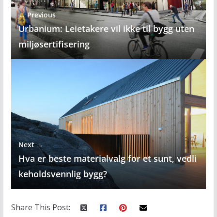
← Previous
Urbanium: Leietakere vil ikke til bygg uten
miljøsertifisering
Next →
Hva er beste materialvalg for et sunt, vedli
keholdsvennlig bygg?
Share This Post: