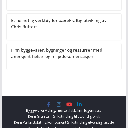
Et helhetlig verktøy for bærekraftig utvikling av
Chris Butters
Finn byggevarer, bygninger og ressurser med
anerkjent helse- og miljødokumentasjon
Byggevarer
Maling, mørtel, lakk, lim, fugemasse
Keim Granital – Silikatmaling til utvendig bruk
Keim Purkristalat – 2 komponent Silikatmaling utvendig fasade