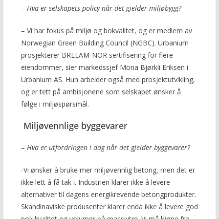
–
Hva er selskapets policy når det gjelder miljøbygg?
– Vi har fokus på miljø og bokvalitet, og er medlem av
Norwegian Green Building Council (NGBC). Urbanium
prosjekterer BREEAM-NOR sertifisering for flere
eiendommer, sier markedssjef Mona Bjørkli Eriksen i
Urbanium AS. Hun arbeider også med prosjektutvikling,
og er tett på ambisjonene som selskapet ønsker å
følge i miljøspørsmål.
Miljøvennlige byggevarer
–
Hva er utfordringen i dag når det gjelder byggevarer?
-Vi ønsker å bruke mer miljøvennlig betong, men det er
ikke lett å få tak i. Industrien klarer ikke å levere
alternativer til dagens energikrevende betongprodukter.
Skandinaviske produsenter klarer enda ikke å levere god
nok kvalitet og volumer på massivtre. Vi må kjøpe fra