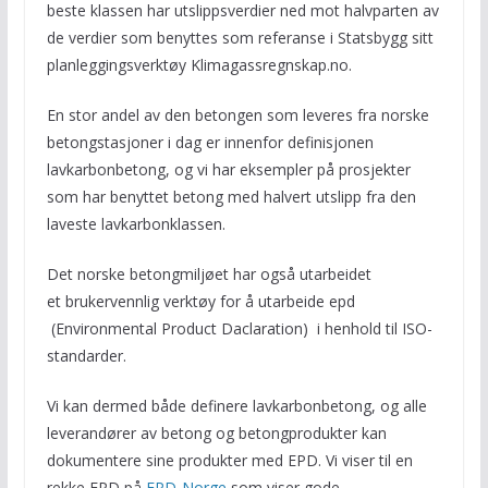
beste klassen har utslippsverdier ned mot halvparten av
de verdier som benyttes som referanse i Statsbygg sitt
planleggingsverktøy Klimagassregnskap.no.
En stor andel av den betongen som leveres fra norske
betongstasjoner i dag er innenfor definisjonen
lavkarbonbetong, og vi har eksempler på prosjekter
som har benyttet betong med halvert utslipp fra den
laveste lavkarbonklassen.
Det norske betongmiljøet har også utarbeidet
et brukervennlig verktøy for å utarbeide epd
(Environmental Product Daclaration) i henhold til ISO-
standarder.
Vi kan dermed både definere lavkarbonbetong, og alle
leverandører av betong og betongprodukter kan
dokumentere sine produkter med EPD. Vi viser til en
rekke EPD på
EPD-Norge
som viser gode