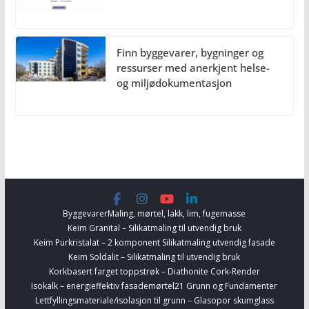
Finn byggevarer, bygninger og
ressurser med anerkjent helse-
og miljødokumentasjon
Byggevarer
Maling, mørtel, lakk, lim, fugemasse
Keim Granital – Silikatmaling til utvendig bruk
Keim Purkristalat – 2 komponent Silikatmaling utvendig fasade
Keim Soldalit – Silikatmaling til utvendig bruk
Korkbasert farget toppstrøk – Diathonite Cork-Render
Isokalk – energieffektiv fasademørtel
21 Grunn og Fundamenter
Lettfyllingsmateriale/isolasjon til grunn – Glasopor skumglass