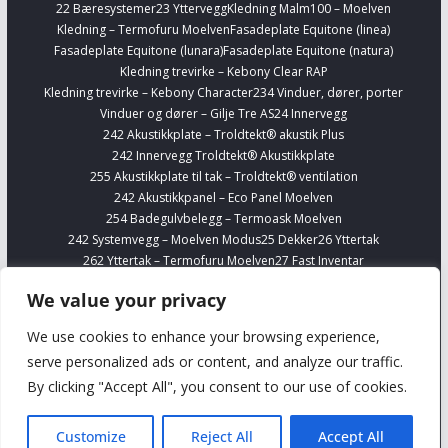
22 Bæresystemer
23 Yttervegg
Kledning Malm100 – Moelven
Kledning – Termofuru Moelven
Fasadeplate Equitone (linea)
Fasadeplate Equitone (lunara)
Fasadeplate Equitone (natura)
Kledning trevirke – Kebony Clear RAP
Kledning trevirke – Kebony Character
234 Vinduer, dører, porter
Vinduer og dører – Gilje Tre AS
24 Innervegg
242 Akustikkplate – Troldtekt® akustik Plus
242 Innervegg Troldtekt® Akustikkplate
255 Akustikkplate til tak – Troldtekt® ventilation
242 Akustikkpanel – Eco Panel Moelven
254 Badegulvbelegg – Termoask Moelven
242 Systemvegg – Moelven Modus
25 Dekker
26 Yttertak
262 Yttertak – Termofuru Moelven
27 Fast Inventar
278 Kjøkkenskap – Sigdal
Finn Interiørvarer
Telefonbokser – Framery
We value your privacy
254 Gulvbelegg Forbo Marmoleum Banevare
Finn VVS
Alupex 16-63 mm – Viega Smartpress
We use cookies to enhance your browsing experience,
Silisium bronse og prefittings – Viega
serve personalized ads or content, and analyze our traffic.
Komplett rustfritt stålrørsystem til drikkevannsintallasjoner – 1.4401
By clicking "Accept All", you consent to our use of cookies.
Viega
Komplett rustfritt stålrørsystem uten nikkel til drikkevannsinstallasjoner
– 1.4521 Viega
Customize
Reject All
Accept All