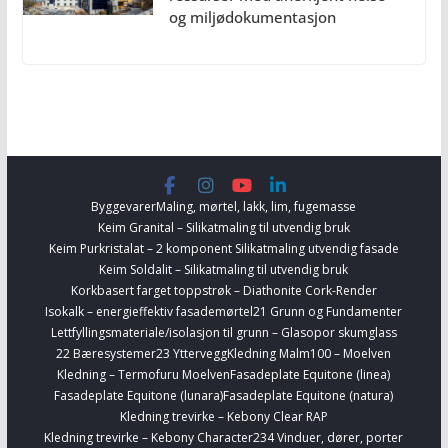
og miljødokumentasjon
Byggevarer
Maling, mørtel, lakk, lim, fugemasse
Keim Granital – Silikatmaling til utvendig bruk
Keim Purkristalat – 2 komponent Silikatmaling utvendig fasade
Keim Soldalit – Silikatmaling til utvendig bruk
Korkbasert farget toppstrøk – Diathonite Cork-Render
Isokalk – energieffektiv fasademørtel
21 Grunn og Fundamenter
Lettfyllingsmateriale/isolasjon til grunn – Glasopor skumglass
22 Bæresystemer
23 Yttervegg
Kledning Malm100 – Moelven
Kledning – Termofuru Moelven
Fasadeplate Equitone (linea)
Fasadeplate Equitone (lunara)
Fasadeplate Equitone (natura)
Kledning trevirke – Kebony Clear RAP
Kledning trevirke – Kebony Character
234 Vinduer, dører, porter