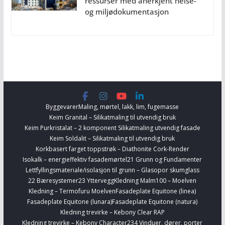
ressurser med anerkjent helse-
og miljødokumentasjon
Byggevarer
Maling, mørtel, lakk, lim, fugemasse
Keim Granital – Silikatmaling til utvendig bruk
Keim Purkristalat – 2 komponent Silikatmaling utvendig fasade
Keim Soldalit – Silikatmaling til utvendig bruk
Korkbasert farget toppstrøk – Diathonite Cork-Render
Isokalk – energieffektiv fasademørtel
21 Grunn og Fundamenter
Lettfyllingsmateriale/isolasjon til grunn – Glasopor skumglass
22 Bæresystemer
23 Yttervegg
Kledning Malm100 – Moelven
Kledning – Termofuru Moelven
Fasadeplate Equitone (linea)
Fasadeplate Equitone (lunara)
Fasadeplate Equitone (natura)
Kledning trevirke – Kebony Clear RAP
Kledning trevirke – Kebony Character
234 Vinduer, dører, porter