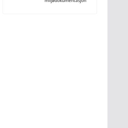
miljødokumentasjon