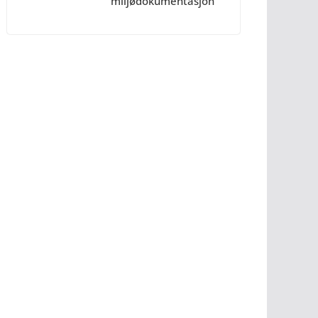
miljødokumentasjon