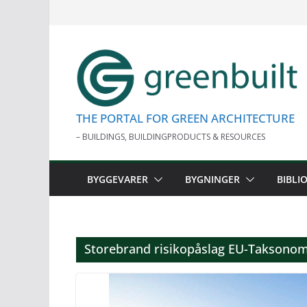
Skip
to
content
THE PORTAL FOR GREEN ARCHITECTURE
– BUILDINGS, BUILDINGPRODUCTS & RESOURCES
BYGGEVARER
BYGNINGER
BIBLI
Storebrand risikopåslag EU-Taksonom