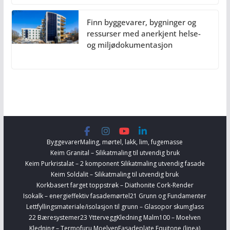
Finn byggevarer, bygninger og
ressurser med anerkjent helse-
og miljødokumentasjon
Byggevarer
Maling, mørtel, lakk, lim, fugemasse
Keim Granital – Silikatmaling til utvendig bruk
Keim Purkristalat – 2 komponent Silikatmaling utvendig fasade
Keim Soldalit – Silikatmaling til utvendig bruk
Korkbasert farget toppstrøk – Diathonite Cork-Render
Isokalk – energieffektiv fasademørtel
21 Grunn og Fundamenter
Lettfyllingsmateriale/isolasjon til grunn – Glasopor skumglass
22 Bæresystemer
23 Yttervegg
Kledning Malm100 – Moelven
Kledning – Termofuru Moelven
Fasadeplate Equitone (linea)