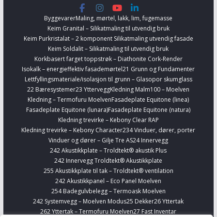
Byggevarer
Maling, mørtel, lakk, lim, fugemasse
Keim Granital – Silikatmaling til utvendig bruk
Keim Purkristalat – 2 komponent Silikatmaling utvendig fasade
Keim Soldalit – Silikatmaling til utvendig bruk
Korkbasert farget toppstrøk – Diathonite Cork-Render
Isokalk – energieffektiv fasademørtel
21 Grunn og Fundamenter
Lettfyllingsmateriale/isolasjon til grunn – Glasopor skumglass
22 Bæresystemer
23 Yttervegg
Kledning Malm100 – Moelven
Kledning – Termofuru Moelven
Fasadeplate Equitone (linea)
Fasadeplate Equitone (lunara)
Fasadeplate Equitone (natura)
Kledning trevirke – Kebony Clear RAP
Kledning trevirke – Kebony Character
234 Vinduer, dører, porter
Vinduer og dører – Gilje Tre AS
24 Innervegg
242 Akustikkplate – Troldtekt® akustik Plus
242 Innervegg Troldtekt® Akustikkplate
255 Akustikkplate til tak – Troldtekt® ventilation
242 Akustikkpanel – Eco Panel Moelven
254 Badegulvbelegg – Termoask Moelven
242 Systemvegg – Moelven Modus
25 Dekker
26 Yttertak
262 Yttertak – Termofuru Moelven
27 Fast Inventar