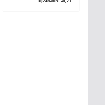
miljødokumentasjon