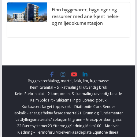
Finn byggevarer, bygninger og
ressurser med anerkjent helse-
og miljødokumentasjon
Byggevarer
Maling, mørtel, lakk, lim, fugemasse
Keim Granital – Silikatmaling til utvendig bruk
Keim Purkristalat – 2 komponent Silikatmaling utvendig fasade
Keim Soldalit – Silikatmaling til utvendig bruk
Korkbasert farget toppstrøk – Diathonite Cork-Render
Isokalk – energieffektiv fasademørtel
21 Grunn og Fundamenter
Lettfyllingsmateriale/isolasjon til grunn – Glasopor skumglass
22 Bæresystemer
23 Yttervegg
Kledning Malm100 – Moelven
Kledning – Termofuru Moelven
Fasadeplate Equitone (linea)