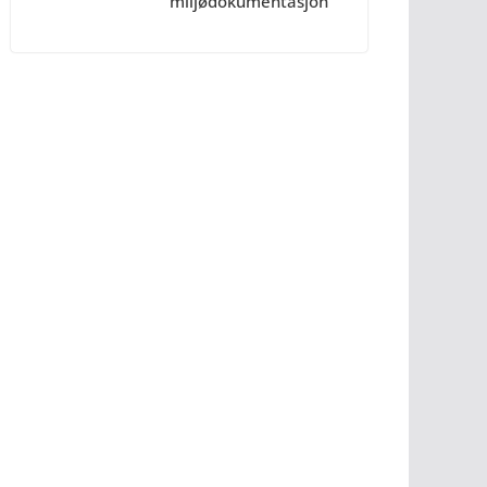
miljødokumentasjon