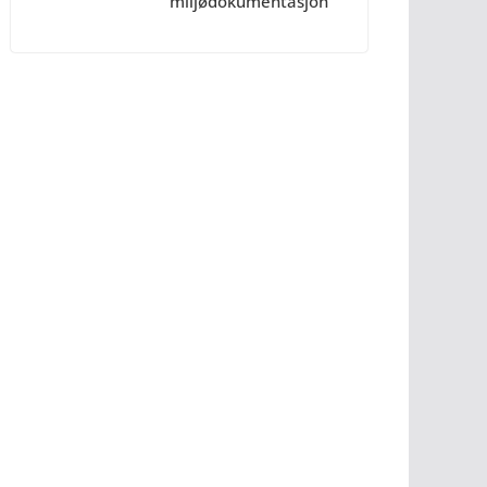
miljødokumentasjon