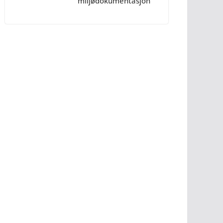
miljødokumentasjon