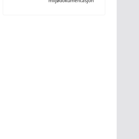
miljødokumentasjon