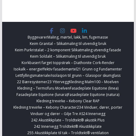
Byggevarer
Maling, mørtel, lakk, lim, fugemasse
Keim Granital – Silikatmaling til utvendig bruk
Keim Purkristalat – 2 komponent Silikatmaling utvendig fasade
Keim Soldalit – Silikatmaling til utvendig bruk
Korkbasert farget toppstrøk – Diathonite Cork-Render
Isokalk – energieffektiv fasademørtel
21 Grunn og Fundamenter
Lettfyllingsmateriale/isolasjon til grunn – Glasopor skumglass
22 Bæresystemer
23 Yttervegg
Kledning Malm100 – Moelven
Kledning – Termofuru Moelven
Fasadeplate Equitone (linea)
Fasadeplate Equitone (lunara)
Fasadeplate Equitone (natura)
Kledning trevirke – Kebony Clear RAP
Kledning trevirke – Kebony Character
234 Vinduer, dører, porter
Vinduer og dører – Gilje Tre AS
24 Innervegg
242 Akustikkplate – Troldtekt® akustik Plus
242 Innervegg Troldtekt® Akustikkplate
255 Akustikkplate til tak – Troldtekt® ventilation