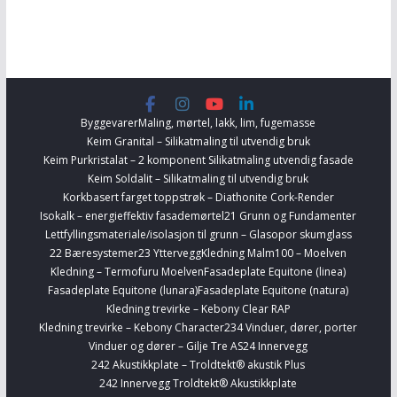
Byggevarer
Maling, mørtel, lakk, lim, fugemasse
Keim Granital – Silikatmaling til utvendig bruk
Keim Purkristalat – 2 komponent Silikatmaling utvendig fasade
Keim Soldalit – Silikatmaling til utvendig bruk
Korkbasert farget toppstrøk – Diathonite Cork-Render
Isokalk – energieffektiv fasademørtel
21 Grunn og Fundamenter
Lettfyllingsmateriale/isolasjon til grunn – Glasopor skumglass
22 Bæresystemer
23 Yttervegg
Kledning Malm100 – Moelven
Kledning – Termofuru Moelven
Fasadeplate Equitone (linea)
Fasadeplate Equitone (lunara)
Fasadeplate Equitone (natura)
Kledning trevirke – Kebony Clear RAP
Kledning trevirke – Kebony Character
234 Vinduer, dører, porter
Vinduer og dører – Gilje Tre AS
24 Innervegg
242 Akustikkplate – Troldtekt® akustik Plus
242 Innervegg Troldtekt® Akustikkplate