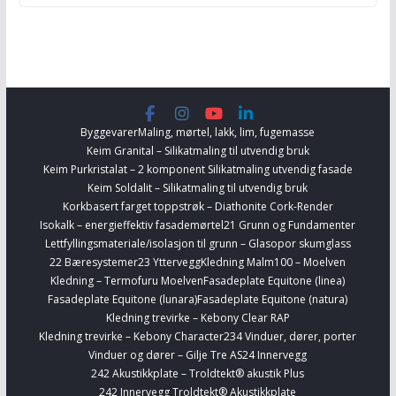
Byggevarer
Maling, mørtel, lakk, lim, fugemasse
Keim Granital – Silikatmaling til utvendig bruk
Keim Purkristalat – 2 komponent Silikatmaling utvendig fasade
Keim Soldalit – Silikatmaling til utvendig bruk
Korkbasert farget toppstrøk – Diathonite Cork-Render
Isokalk – energieffektiv fasademørtel
21 Grunn og Fundamenter
Lettfyllingsmateriale/isolasjon til grunn – Glasopor skumglass
22 Bæresystemer
23 Yttervegg
Kledning Malm100 – Moelven
Kledning – Termofuru Moelven
Fasadeplate Equitone (linea)
Fasadeplate Equitone (lunara)
Fasadeplate Equitone (natura)
Kledning trevirke – Kebony Clear RAP
Kledning trevirke – Kebony Character
234 Vinduer, dører, porter
Vinduer og dører – Gilje Tre AS
24 Innervegg
242 Akustikkplate – Troldtekt® akustik Plus
242 Innervegg Troldtekt® Akustikkplate