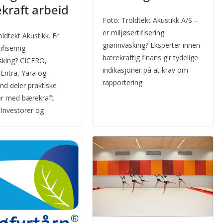
kraft arbeid
Foto: Troldtekt Akustikk A/S –
er miljøsertifisering
oldtekt Akustikk. Er
grønnvasking? Eksperter innen
ifisering
bærekraftig finans gir tydelige
sking? CICERO,
indikasjoner på at krav om
Entra, Yara og
rapportering
nd deler praktiske
er med bærekraft
 Investorer og