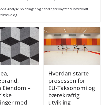
ns Analyse holdninger og handlinger knyttet til bærekraft
alitative og
ea,
Hvordan starte
ebrand,
prosessen for
a Eiendom –
EU-Taksonomi og
tiske
bærekraftig
ringer med
utvikling