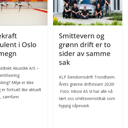
kraft
Smittevern og
ulent i Oslo
grønn drift er to
omegn
sider av samme
sak
oldtekt Akustikk A/S –
ertifisering
KLP Eiendomsdrift Trondheim.
king? Miljø er ikke
Årets grønne driftsteam 2020!
er fortsatt like aktuelt
Foto: Inbovi AS Vi har alle nå
e, samfunn
lært oss smittevernstiltak som
hyppig såpevask