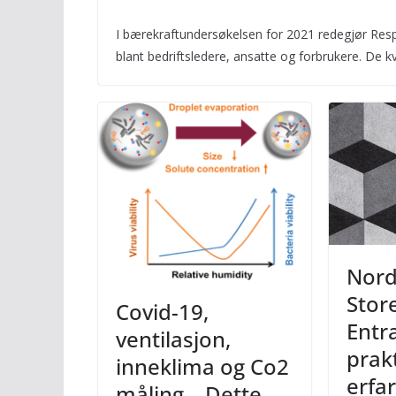
I bærekraftundersøkelsen for 2021 redegjør Respo
blant bedriftsledere, ansatte og forbrukere. De kv
Nord
Stor
Covid-19,
Entr
ventilasjon,
prak
inneklima og Co2
erfa
måling – Dette