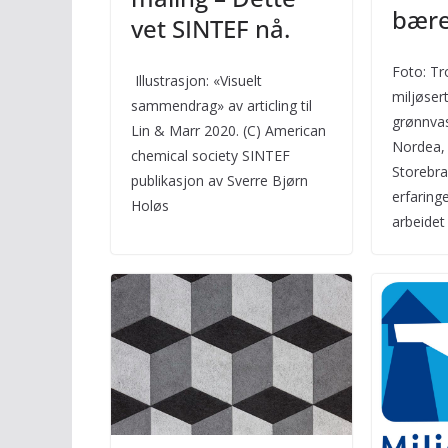
bære
vet SINTEF nå.
Foto: Tr
Illustrasjon: «Visuelt
miljøsert
sammendrag» av articling til
grønnva
Lin & Marr 2020. (C) American
Nordea, 
chemical society SINTEF
Storebra
publikasjon av Sverre Bjørn
erfaring
Holøs
arbeidet