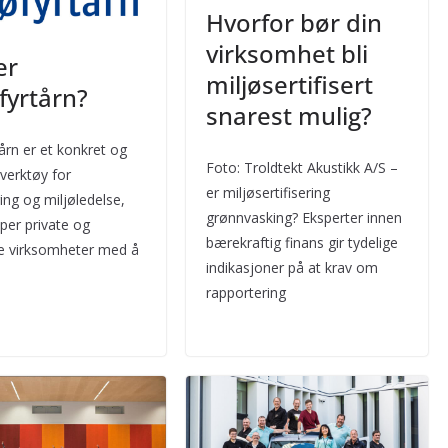
Hvorfor bør din
virksomhet bli
er
miljøsertifisert
fyrtårn?
snarest mulig?
tårn er et konkret og
Foto: Troldtekt Akustikk A/S –
 verktøy for
er miljøsertifisering
ring og miljøledelse,
grønnvasking? Eksperter innen
per private og
bærekraftig finans gir tydelige
ge virksomheter med å
indikasjoner på at krav om
rapportering