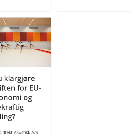
u klargjøre
iften for EU-
onomi og
kraftig
ling?
oldtekt Akustikk A/S –