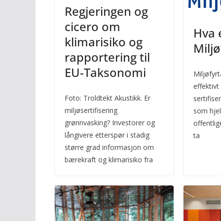
Regjeringen og
cicero om
Hva 
klimarisiko og
Miljø
rapportering til
EU-Taksonomi
Miljøfyr
effektivt
Foto: Troldtekt Akustikk. Er
sertifise
miljøsertifisering
som hjel
grønnvasking? Investorer og
offentli
långivere etterspør i stadig
ta
større grad informasjon om
bærekraft og klimarisiko fra