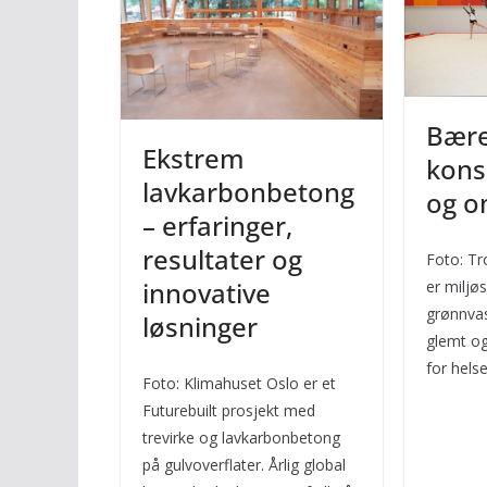
Bære
Ekstrem
kons
lavkarbonbetong
og 
– erfaringer,
resultater og
Foto: Tr
innovative
er miljøs
grønnvas
løsninger
glemt og 
for hels
Foto: Klimahuset Oslo er et
Futurebuilt prosjekt med
trevirke og lavkarbonbetong
på gulvoverflater. Årlig global