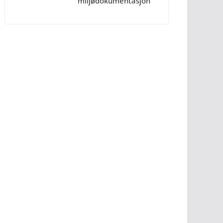
miljødokumentasjon