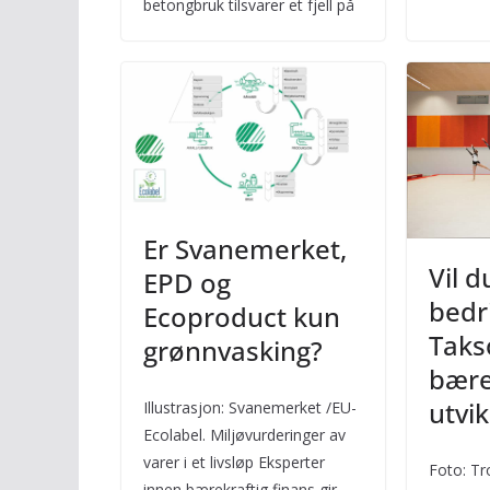
betongbruk tilsvarer et fjell på
Er Svanemerket,
Vil d
EPD og
bedr
Ecoproduct kun
Taks
grønnvasking?
bære
utvik
Illustrasjon: Svanemerket /EU-
Ecolabel. Miljøvurderinger av
varer i et livsløp Eksperter
Foto: Tr
innen bærekraftig finans gir