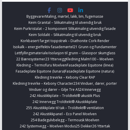
Byggevarer
Maling, mørtel, lakk, lim, fugemasse
Keim Granital – Silikatmaling til utvendig bruk
Keim Purkristalat – 2 komponent Silikatmaling utvendig fasade
Keim Soldalit – Silikatmaling til utvendig bruk
Korkbasert farget toppstrøk – Diathonite Cork-Render
Isokalk – energieffektiv fasademørtel
21 Grunn og Fundamenter
Lettfyllingsmateriale/isolasjon til grunn – Glasopor skumglass
22 Bæresystemer
23 Yttervegg
Kledning Malm100 – Moelven
Kledning – Termofuru Moelven
Fasadeplate Equitone (linea)
Fasadeplate Equitone (lunara)
Fasadeplate Equitone (natura)
Kledning trevirke – Kebony Clear RAP
Kledning trevirke – Kebony Character
234 Vinduer, dører, porter
Vinduer og dører – Gilje Tre AS
24 Innervegg
242 Akustikkplate – Troldtekt® akustik Plus
242 Innervegg Troldtekt® Akustikkplate
255 Akustikkplate til tak – Troldtekt® ventilation
242 Akustikkpanel – Eco Panel Moelven
254 Badegulvbelegg – Termoask Moelven
242 Systemvegg – Moelven Modus
25 Dekker
26 Yttertak