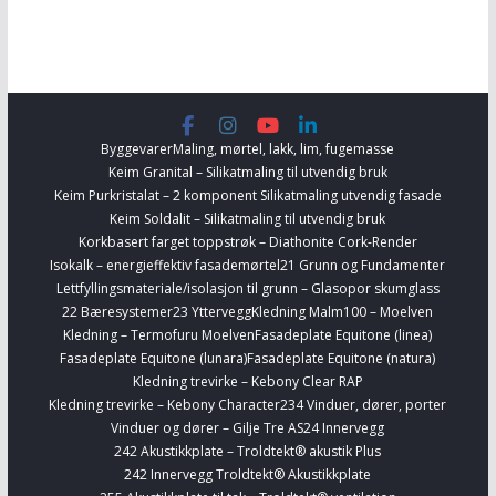
Byggevarer
Maling, mørtel, lakk, lim, fugemasse
Keim Granital – Silikatmaling til utvendig bruk
Keim Purkristalat – 2 komponent Silikatmaling utvendig fasade
Keim Soldalit – Silikatmaling til utvendig bruk
Korkbasert farget toppstrøk – Diathonite Cork-Render
Isokalk – energieffektiv fasademørtel
21 Grunn og Fundamenter
Lettfyllingsmateriale/isolasjon til grunn – Glasopor skumglass
22 Bæresystemer
23 Yttervegg
Kledning Malm100 – Moelven
Kledning – Termofuru Moelven
Fasadeplate Equitone (linea)
Fasadeplate Equitone (lunara)
Fasadeplate Equitone (natura)
Kledning trevirke – Kebony Clear RAP
Kledning trevirke – Kebony Character
234 Vinduer, dører, porter
Vinduer og dører – Gilje Tre AS
24 Innervegg
242 Akustikkplate – Troldtekt® akustik Plus
242 Innervegg Troldtekt® Akustikkplate