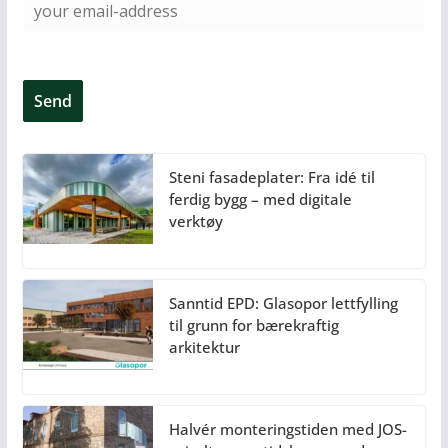
Steni fasadeplater: Fra idé til
ferdig bygg – med digitale
verktøy
Sanntid EPD: Glasopor lettfylling
til grunn for bærekraftig
arkitektur
Halvér monteringstiden med JOS-