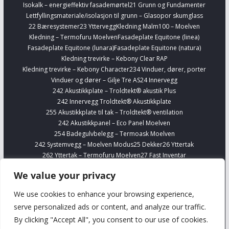
Isokalk – energieffektiv fasademørtel
21 Grunn og Fundamenter
Lettfyllingsmateriale/isolasjon til grunn – Glasopor skumglass
22 Bæresystemer
23 Yttervegg
Kledning Malm100 – Moelven
Kledning – Termofuru Moelven
Fasadeplate Equitone (linea)
Fasadeplate Equitone (lunara)
Fasadeplate Equitone (natura)
Kledning trevirke – Kebony Clear RAP
Kledning trevirke – Kebony Character
234 Vinduer, dører, porter
Vinduer og dører – Gilje Tre AS
24 Innervegg
242 Akustikkplate – Troldtekt® akustik Plus
242 Innervegg Troldtekt® Akustikkplate
255 Akustikkplate til tak – Troldtekt® ventilation
242 Akustikkpanel – Eco Panel Moelven
254 Badegulvbelegg – Termoask Moelven
242 Systemvegg – Moelven Modus
25 Dekker
26 Yttertak
262 Yttertak – Termofuru Moelven
27 Fast Inventar
278 Kjøkkenskap – Sigdal
Finn Interiørvarer
Telefonbokser – Framery
We value your privacy
254 Gulvbelegg Forbo Marmoleum Banevare
Finn VVS
Alupex 16-63 mm – Viega Smartpress
We use cookies to enhance your browsing experience,
Silisium bronse og prefittings – Viega
serve personalized ads or content, and analyze our traffic.
Komplett rustfritt stålrørsystem til drikkevannsintallasjoner – 1.4401
By clicking "Accept All", you consent to our use of cookies.
Viega