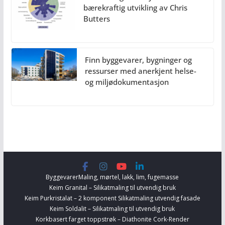
bærekraftig utvikling av Chris
Butters
Finn byggevarer, bygninger og
ressurser med anerkjent helse-
og miljødokumentasjon
Byggevarer
Maling, mørtel, lakk, lim, fugemasse
Keim Granital – Silikatmaling til utvendig bruk
Keim Purkristalat – 2 komponent Silikatmaling utvendig fasade
Keim Soldalit – Silikatmaling til utvendig bruk
Korkbasert farget toppstrøk – Diathonite Cork-Render