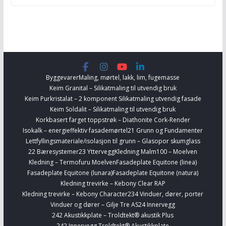
Byggevarer
Maling, mørtel, lakk, lim, fugemasse
Keim Granital – Silikatmaling til utvendig bruk
Keim Purkristalat – 2 komponent Silikatmaling utvendig fasade
Keim Soldalit – Silikatmaling til utvendig bruk
Korkbasert farget toppstrøk – Diathonite Cork-Render
Isokalk – energieffektiv fasademørtel
21 Grunn og Fundamenter
Lettfyllingsmateriale/isolasjon til grunn – Glasopor skumglass
22 Bæresystemer
23 Yttervegg
Kledning Malm100 – Moelven
Kledning – Termofuru Moelven
Fasadeplate Equitone (linea)
Fasadeplate Equitone (lunara)
Fasadeplate Equitone (natura)
Kledning trevirke – Kebony Clear RAP
Kledning trevirke – Kebony Character
234 Vinduer, dører, porter
Vinduer og dører – Gilje Tre AS
24 Innervegg
242 Akustikkplate – Troldtekt® akustik Plus
242 Innervegg Troldtekt® Akustikkplate