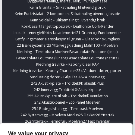
Byggevarer
Maling, mørtel, lakk, lim, fugemasse
Keim Granital – Silikatmaling til utvendig bruk
Keim Purkristalat – 2 komponent Silikatmaling utvendig fasade
Keim Soldalit – Silikatmaling til utvendig bruk
Korkbasert farget toppstrøk – Diathonite Cork-Render
Isokalk – energieffektiv fasademørtel
21 Grunn og Fundamenter
Lettfyllingsmateriale/isolasjon til grunn – Glasopor skumglass
22 Bæresystemer
23 Yttervegg
Kledning Malm100 – Moelven
Kledning – Termofuru Moelven
Fasadeplate Equitone (linea)
Fasadeplate Equitone (lunara)
Fasadeplate Equitone (natura)
Kledning trevirke – Kebony Clear RAP
Kledning trevirke – Kebony Character
234 Vinduer, dører, porter
Vinduer og dører – Gilje Tre AS
24 Innervegg
242 Akustikkplate – Troldtekt® akustik Plus
242 Innervegg Troldtekt® Akustikkplate
255 Akustikkplate til tak – Troldtekt® ventilation
242 Akustikkpanel – Eco Panel Moelven
254 Badegulvbelegg – Termoask Moelven
242 Systemvegg – Moelven Modus
25 Dekker
26 Yttertak
262 Yttertak – Termofuru Moelven
27 Fast Inventar
278 Kjøkkenskap – Sigdal
Finn Interiørvarer
Telefonbokser – Framery
We value your privacy
254 Gulvbelegg Forbo Marmoleum Banevare
Finn VVS