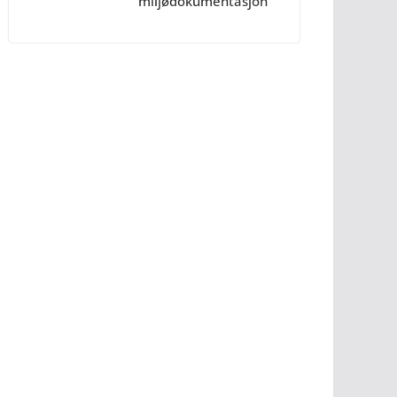
miljødokumentasjon