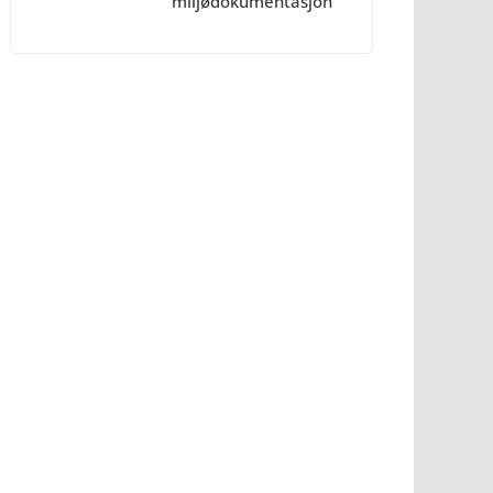
miljødokumentasjon