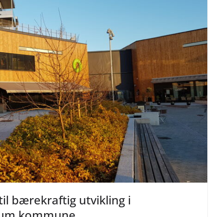
l bærekraftig utvikling i
ærum kommune