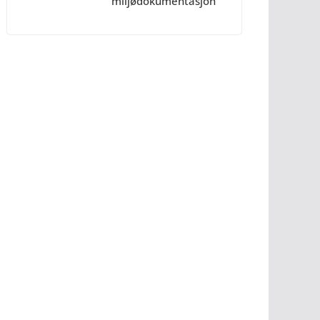
miljødokumentasjon