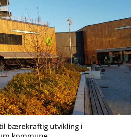
l bærekraftig utvikling i
ærum kommune