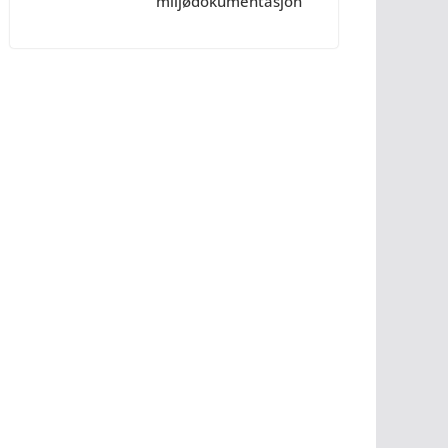
miljødokumentasjon