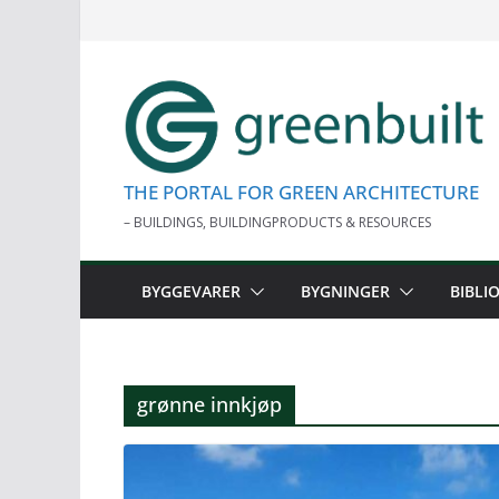
Skip
to
content
THE PORTAL FOR GREEN ARCHITECTURE
– BUILDINGS, BUILDINGPRODUCTS & RESOURCES
BYGGEVARER
BYGNINGER
BIBLI
grønne innkjøp