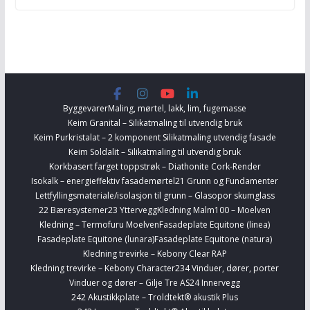
Byggevarer
Maling, mørtel, lakk, lim, fugemasse
Keim Granital – Silikatmaling til utvendig bruk
Keim Purkristalat – 2 komponent Silikatmaling utvendig fasade
Keim Soldalit – Silikatmaling til utvendig bruk
Korkbasert farget toppstrøk – Diathonite Cork-Render
Isokalk – energieffektiv fasademørtel
21 Grunn og Fundamenter
Lettfyllingsmateriale/isolasjon til grunn – Glasopor skumglass
22 Bæresystemer
23 Yttervegg
Kledning Malm100 – Moelven
Kledning – Termofuru Moelven
Fasadeplate Equitone (linea)
Fasadeplate Equitone (lunara)
Fasadeplate Equitone (natura)
Kledning trevirke – Kebony Clear RAP
Kledning trevirke – Kebony Character
234 Vinduer, dører, porter
Vinduer og dører – Gilje Tre AS
24 Innervegg
242 Akustikkplate – Troldtekt® akustik Plus