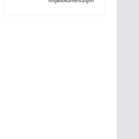
miljødokumentasjon