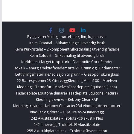
Byggevarer
Maling, mørtel, lakk, lim, fugemasse
Keim Granital – Silikatmaling til utvendig bruk
Keim Purkristalat – 2 komponent Silikatmaling utvendig fasade
Keim Soldalit – Silikatmaling til utvendig bruk
Korkbasert farget toppstrøk – Diathonite Cork-Render
Isokalk – energieffektiv fasademørtel
21 Grunn og Fundamenter
Lettfyllingsmateriale/isolasjon til grunn – Glasopor skumglass
22 Bæresystemer
23 Yttervegg
Kledning Malm100 – Moelven
Kledning – Termofuru Moelven
Fasadeplate Equitone (linea)
Fasadeplate Equitone (lunara)
Fasadeplate Equitone (natura)
Kledning trevirke – Kebony Clear RAP
Kledning trevirke – Kebony Character
234 Vinduer, dører, porter
Vinduer og dører – Gilje Tre AS
24 Innervegg
242 Akustikkplate – Troldtekt® akustik Plus
242 Innervegg Troldtekt® Akustikkplate
255 Akustikkplate til tak – Troldtekt® ventilation