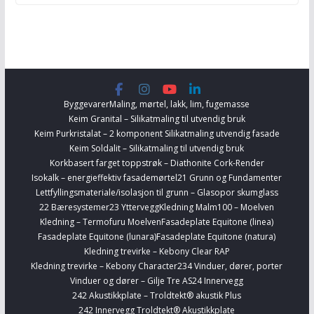
Byggevarer
Maling, mørtel, lakk, lim, fugemasse
Keim Granital – Silikatmaling til utvendig bruk
Keim Purkristalat – 2 komponent Silikatmaling utvendig fasade
Keim Soldalit – Silikatmaling til utvendig bruk
Korkbasert farget toppstrøk – Diathonite Cork-Render
Isokalk – energieffektiv fasademørtel
21 Grunn og Fundamenter
Lettfyllingsmateriale/isolasjon til grunn – Glasopor skumglass
22 Bæresystemer
23 Yttervegg
Kledning Malm100 – Moelven
Kledning – Termofuru Moelven
Fasadeplate Equitone (linea)
Fasadeplate Equitone (lunara)
Fasadeplate Equitone (natura)
Kledning trevirke – Kebony Clear RAP
Kledning trevirke – Kebony Character
234 Vinduer, dører, porter
Vinduer og dører – Gilje Tre AS
24 Innervegg
242 Akustikkplate – Troldtekt® akustik Plus
242 Innervegg Troldtekt® Akustikkplate