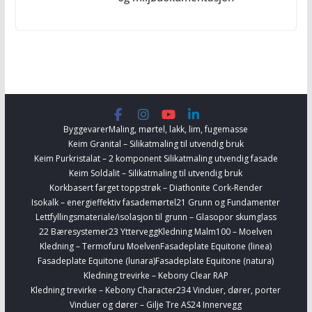
Byggevarer
Maling, mørtel, lakk, lim, fugemasse
Keim Granital – Silikatmaling til utvendig bruk
Keim Purkristalat – 2 komponent Silikatmaling utvendig fasade
Keim Soldalit – Silikatmaling til utvendig bruk
Korkbasert farget toppstrøk – Diathonite Cork-Render
Isokalk – energieffektiv fasademørtel
21 Grunn og Fundamenter
Lettfyllingsmateriale/isolasjon til grunn – Glasopor skumglass
22 Bæresystemer
23 Yttervegg
Kledning Malm100 – Moelven
Kledning – Termofuru Moelven
Fasadeplate Equitone (linea)
Fasadeplate Equitone (lunara)
Fasadeplate Equitone (natura)
Kledning trevirke – Kebony Clear RAP
Kledning trevirke – Kebony Character
234 Vinduer, dører, porter
Vinduer og dører – Gilje Tre AS
24 Innervegg