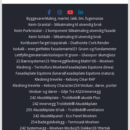
Byggevarer
Maling, mørtel, lakk, lim, fugemasse
Keim Granital – Silikatmaling til utvendig bruk
Keim Purkristalat – 2 komponent Silikatmaling utvendig fasade
Keim Soldalit – Silikatmaling til utvendig bruk
Korkbasert farget toppstrøk – Diathonite Cork-Render
Isokalk – energieffektiv fasademørtel
21 Grunn og Fundamenter
Lettfyllingsmateriale/isolasjon til grunn – Glasopor skumglass
22 Bæresystemer
23 Yttervegg
Kledning Malm100 – Moelven
Kledning – Termofuru Moelven
Fasadeplate Equitone (linea)
Fasadeplate Equitone (lunara)
Fasadeplate Equitone (natura)
Kledning trevirke – Kebony Clear RAP
Kledning trevirke – Kebony Character
234 Vinduer, dører, porter
Vinduer og dører – Gilje Tre AS
24 Innervegg
242 Akustikkplate – Troldtekt® akustik Plus
242 Innervegg Troldtekt® Akustikkplate
255 Akustikkplate til tak – Troldtekt® ventilation
242 Akustikkpanel – Eco Panel Moelven
254 Badegulvbelegg – Termoask Moelven
242 Systemvegg – Moelven Modus
25 Dekker
26 Yttertak