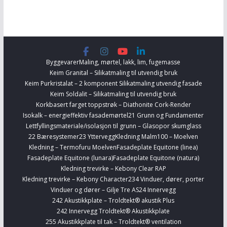
Byggevarer
Maling, mørtel, lakk, lim, fugemasse
Keim Granital – Silikatmaling til utvendig bruk
Keim Purkristalat – 2 komponent Silikatmaling utvendig fasade
Keim Soldalit – Silikatmaling til utvendig bruk
Korkbasert farget toppstrøk – Diathonite Cork-Render
Isokalk – energieffektiv fasademørtel
21 Grunn og Fundamenter
Lettfyllingsmateriale/isolasjon til grunn – Glasopor skumglass
22 Bæresystemer
23 Yttervegg
Kledning Malm100 – Moelven
Kledning – Termofuru Moelven
Fasadeplate Equitone (linea)
Fasadeplate Equitone (lunara)
Fasadeplate Equitone (natura)
Kledning trevirke – Kebony Clear RAP
Kledning trevirke – Kebony Character
234 Vinduer, dører, porter
Vinduer og dører – Gilje Tre AS
24 Innervegg
242 Akustikkplate – Troldtekt® akustik Plus
242 Innervegg Troldtekt® Akustikkplate
255 Akustikkplate til tak – Troldtekt® ventilation