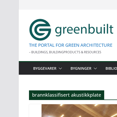
Skip
to
content
THE PORTAL FOR GREEN ARCHITECTURE
– BUILDINGS, BUILDINGPRODUCTS & RESOURCES
BYGGEVARER
BYGNINGER
BIBLI
brannklassifisert akustikkplate