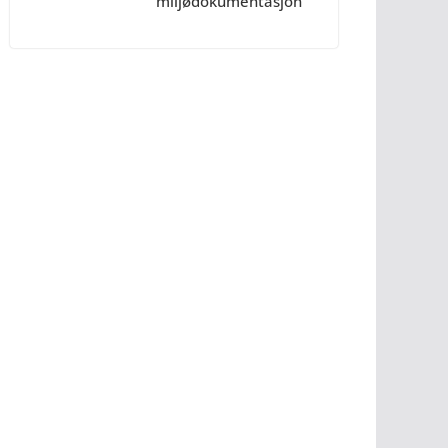
miljødokumentasjon