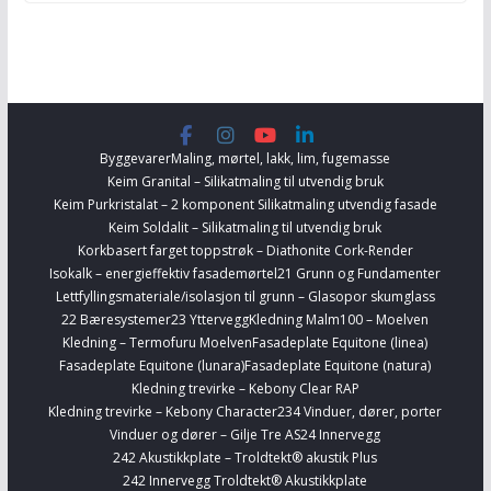
Byggevarer
Maling, mørtel, lakk, lim, fugemasse
Keim Granital – Silikatmaling til utvendig bruk
Keim Purkristalat – 2 komponent Silikatmaling utvendig fasade
Keim Soldalit – Silikatmaling til utvendig bruk
Korkbasert farget toppstrøk – Diathonite Cork-Render
Isokalk – energieffektiv fasademørtel
21 Grunn og Fundamenter
Lettfyllingsmateriale/isolasjon til grunn – Glasopor skumglass
22 Bæresystemer
23 Yttervegg
Kledning Malm100 – Moelven
Kledning – Termofuru Moelven
Fasadeplate Equitone (linea)
Fasadeplate Equitone (lunara)
Fasadeplate Equitone (natura)
Kledning trevirke – Kebony Clear RAP
Kledning trevirke – Kebony Character
234 Vinduer, dører, porter
Vinduer og dører – Gilje Tre AS
24 Innervegg
242 Akustikkplate – Troldtekt® akustik Plus
242 Innervegg Troldtekt® Akustikkplate