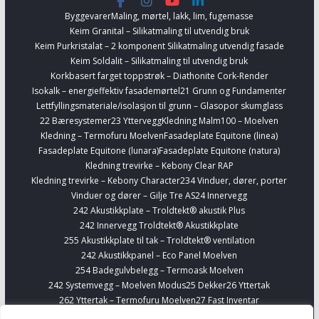
Byggevarer
Maling, mørtel, lakk, lim, fugemasse
Keim Granital – Silikatmaling til utvendig bruk
Keim Purkristalat – 2 komponent Silikatmaling utvendig fasade
Keim Soldalit – Silikatmaling til utvendig bruk
Korkbasert farget toppstrøk – Diathonite Cork-Render
Isokalk – energieffektiv fasademørtel
21 Grunn og Fundamenter
Lettfyllingsmateriale/isolasjon til grunn – Glasopor skumglass
22 Bæresystemer
23 Yttervegg
Kledning Malm100 – Moelven
Kledning – Termofuru Moelven
Fasadeplate Equitone (linea)
Fasadeplate Equitone (lunara)
Fasadeplate Equitone (natura)
Kledning trevirke – Kebony Clear RAP
Kledning trevirke – Kebony Character
234 Vinduer, dører, porter
Vinduer og dører – Gilje Tre AS
24 Innervegg
242 Akustikkplate – Troldtekt® akustik Plus
242 Innervegg Troldtekt® Akustikkplate
255 Akustikkplate til tak – Troldtekt® ventilation
242 Akustikkpanel – Eco Panel Moelven
254 Badegulvbelegg – Termoask Moelven
242 Systemvegg – Moelven Modus
25 Dekker
26 Yttertak
262 Yttertak – Termofuru Moelven
27 Fast Inventar
278 Kjøkkenskap – Sigdal
Finn Interiørvarer
Telefonbokser – Framery