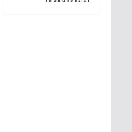
miljødokumentasjon