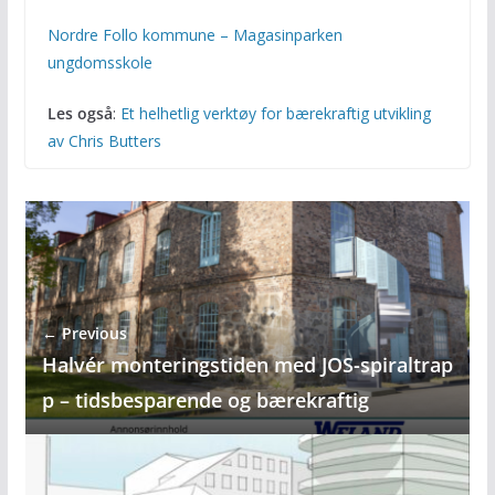
Nordre Follo kommune – Magasinparken
ungdomsskole
Les også
:
Et helhetlig verktøy for bærekraftig utvikling
av Chris Butters
← Previous
Halvér monteringstiden med JOS-spiraltrap
p – tidsbesparende og bærekraftig