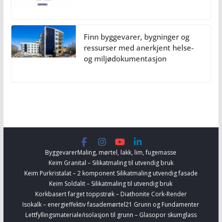
Finn byggevarer, bygninger og
ressurser med anerkjent helse-
og miljødokumentasjon
Byggevarer
Maling, mørtel, lakk, lim, fugemasse
Keim Granital – Silikatmaling til utvendig bruk
Keim Purkristalat – 2 komponent Silikatmaling utvendig fasade
Keim Soldalit – Silikatmaling til utvendig bruk
Korkbasert farget toppstrøk – Diathonite Cork-Render
Isokalk – energieffektiv fasademørtel
21 Grunn og Fundamenter
Lettfyllingsmateriale/isolasjon til grunn – Glasopor skumglass