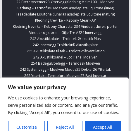
22 Bæresystemer
23 Yttervegg
Kledning Malm100 – Moelven
Kledning – Termofuru Moelven
Fasadeplate Equitone (linea)
Fasadeplate Equitone (lunara)
Fasadeplate Equitone (natura)
Kledning trevirke – Kebony Clear RAP
Kledning trevirke – Kebony Character
234 Vinduer, dører, porter
Vinduer og dører – Gilje Tre AS
24 Innervegg
242 Akustikkplate – Troldtekt® akustik Plus
242 Innervegg Troldtekt® Akustikkplate
255 Akustikkplate til tak – Troldtekt® ventilation
242 Akustikkpanel – Eco Panel Moelven
254 Badegulvbelegg – Termoask Moelven
242 Systemvegg – Moelven Modus
25 Dekker
26 Yttertak
262 Yttertak – Termofuru Moelven
27 Fast Inventar
278 Kjøkkenskap – Sigdal
Finn Interiørvarer
Telefonbokser – Framery
We value your privacy
254 Gulvbelegg Forbo Marmoleum Banevare
Finn VVS
Alupex 16-63 mm – Viega Smartpress
We use cookies to enhance your browsing experience,
Silisium bronse og prefittings – Viega
serve personalized ads or content, and analyze our traffic.
Komplett rustfritt stålrørsystem til drikkevannsintallasjoner – 1.4401
By clicking "Accept All", you consent to our use of cookies.
Viega
Komplett rustfritt stålrørsystem uten nikkel til drikkevannsinstallasjoner
– 1.4521 Viega
Customize
Reject All
Accept All
Om oss
Advertise