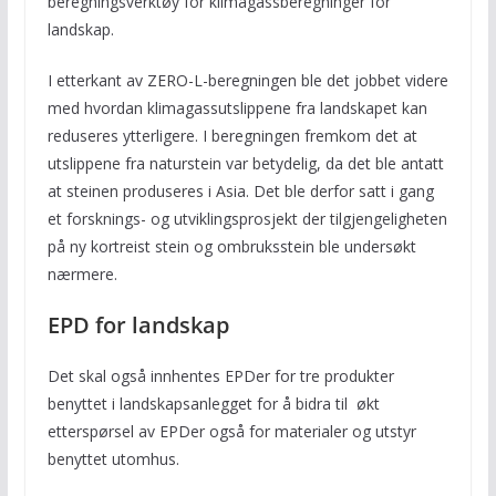
beregningsverktøy for klimagassberegninger for
landskap.
I etterkant av ZERO-L-beregningen ble det jobbet videre
med hvordan klimagassutslippene fra landskapet kan
reduseres ytterligere. I beregningen fremkom det at
utslippene fra naturstein var betydelig, da det ble antatt
at steinen produseres i Asia. Det ble derfor satt i gang
et forsknings- og utviklingsprosjekt der tilgjengeligheten
på ny kortreist stein og ombruksstein ble undersøkt
nærmere.
EPD for landskap
Det skal også innhentes EPDer for tre produkter
benyttet i landskapsanlegget for å bidra til økt
etterspørsel av EPDer også for materialer og utstyr
benyttet utomhus.